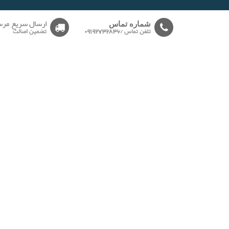
-------
ارسال سریع مرس
شماره تماس
تلفن تماس /09192732836
تضمین اصالت